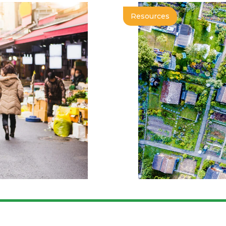
Resources
 GLOBAL
The Urban Fo
 SYSTEMS
Declaration