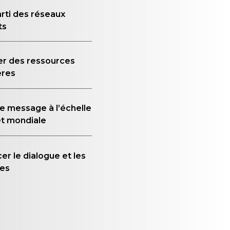
arti des réseaux
ts
er des ressources
ères
le message à l’échelle
et mondiale
er le dialogue et les
es