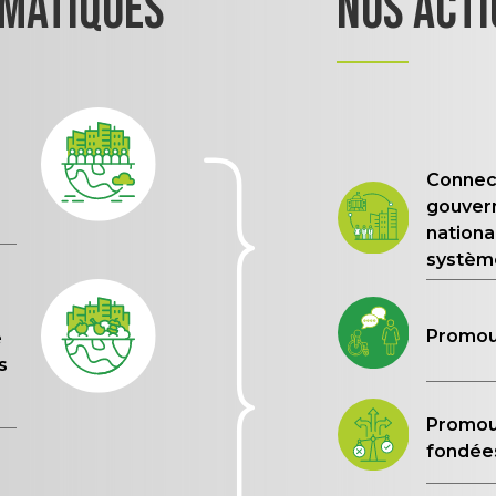
MATIQUES
NOS
ACTI
Connec
gouver
nationa
système
Promouv
e
s
Promouv
fondée