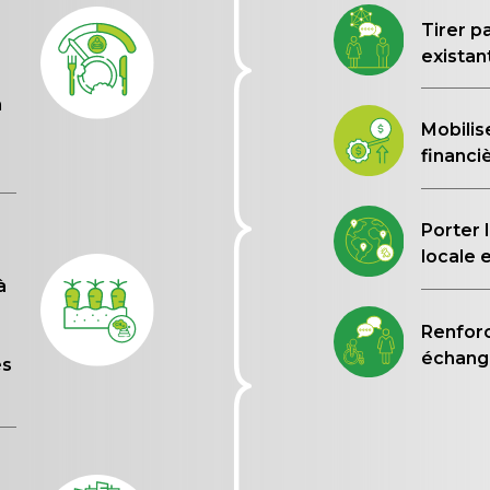
Tirer p
existan
n
Mobilis
financi
Porter 
locale 
à
Renforc
échang
es